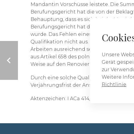
Mandantin Vorschüsse leistete. Die Summ
Berufungsgericht hat die von der Beklagt
Behauptung, dass es sich bei der Vereinb
Berufungsgericht hat das Argument der K
Cookie
wurde. Das Fehlen eines Musters und di
Qualifikation nicht aus. Das Gericht teil
Arbeiten ausreichend sei und das Fehlen 
Unsere Websi
aus Artikel 658 des polnischen Zivilges
Gerät gespei
Weise auf den Renovierungsvertrag anz
zur Verwendu
Weitere Info
Durch eine solche Qualifizierung der Ver
Richtlinie
.
Verjährungsfrist der Ansprüche nicht 2, s
Aktenzeichen: I ACa 414/20