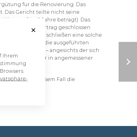
rgütung für die Renovierung. Das
 Das Gericht teilte nicht seine
jährungsfrist 2 Jahre beträgt). Das
in Renovierungsvertrag geschlossen
×
der Vereinbarung schließen eine solche
s zur Bezahlung für die ausgeführten
novierung) ergebe – angesichts der sich
f Ihrem
des Bauvertrags nur in angemessener
Zustimmung
 Browsers.
vatsphäre-
rden, dass in diesem Fall die