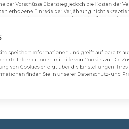
e der Vorschüsse überstieg jedoch die Kosten der Ve
en erhobene Einrede der Verjährung nicht akzeptiert.
arung um einen Werkvertrag handelte (für den die Ver
anzlei voll akzeptiert, dass zwischen den Parteien e
s
e fehlende Angabe der genauen Höhe des Entgelts in 
te die Auffassung, dass die Verpflichtung des Investor
eines Entwurfs, das sich aus der Art der Arbeiten (Re
te speichert Informationen und greift auf bereits au
etzbuches ergebenden Richtlinie, die Bestimmungen 
cherte Informationen mithilfe von Cookies zu. Die 
uwenden – keine grundlegende Bedeutung habe.
ng von Cookies erfolgt über die Einstellungen Ihres
rmationen finden Sie in unserer
Datenschutz- und Pri
einbarung konnte das Argument der Kanzlei geteilt we
ondern 3 Jahre beträgt.